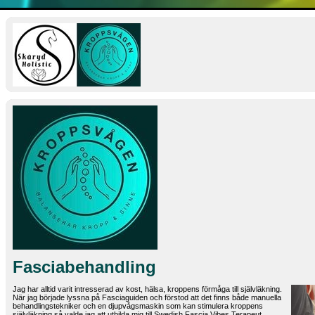
Fasciabehandling
Jag har alltid varit intresserad av kost, hälsa, kroppens förmåga till självläkning.
När jag började lyssna på Fasciaguiden och förstod att det finns både manuella
behandlingstekniker och en djupvågsmaskin som kan stimulera kroppens
självläkning så valde jag att utbilda mig till Swedish Fascia Vibes Terapeut.