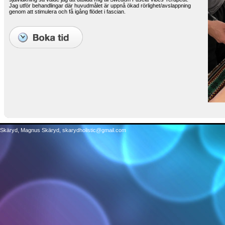
Jag utför behandlingar där huvudmålet är uppnå ökad rörlighet/avslappning
genom att stimulera och få igång flödet i fascian.
 Skäryd, Magnus Skäryd, skarydholistic@gmail.com